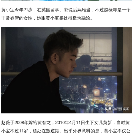
黄小宝今年21岁，在英国留学。都说后妈难当，不过赵薇却是一个
非常睿智的女性，她跟黄小宝相处得极为融洽。
赵薇于2008年嫁给黄有龙，2010年4月11日生下女儿黄新，当时黄
小宝不过11岁，还处在叛逆期。出乎外界意料的是，黄小宝不仅公