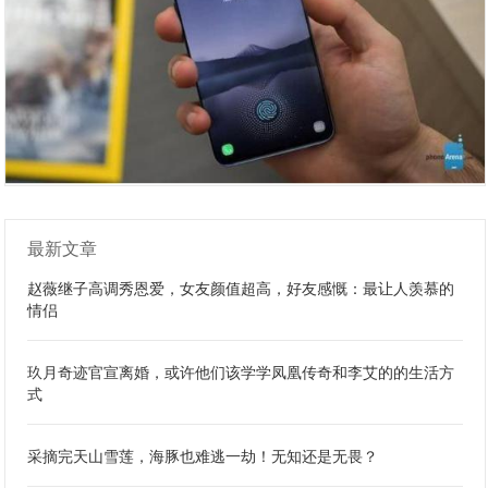
最新文章
赵薇继子高调秀恩爱，女友颜值超高，好友感慨：最让人羡慕的
情侣
玖月奇迹官宣离婚，或许他们该学学凤凰传奇和李艾的的生活方
式
采摘完天山雪莲，海豚也难逃一劫！无知还是无畏？