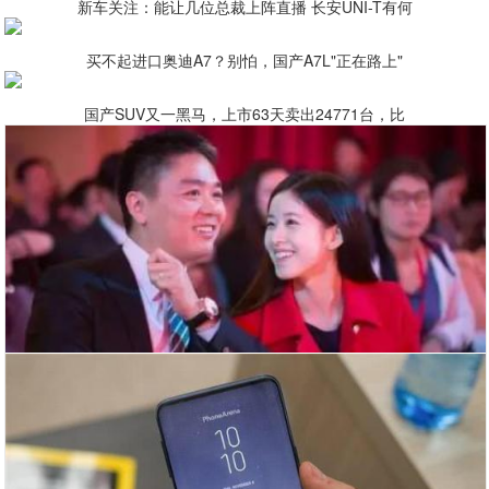
新车关注：能让几位总裁上阵直播 长安UNI-T有何
买不起进口奥迪A7？别怕，国产A7L"正在路上"
国产SUV又一黑马，上市63天卖出24771台，比