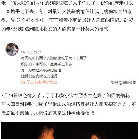
慨：“每天吃你们两个的狗粮也吃了大半个月了，祝你们未来可以
一直携手走下去，有一对最让人羡慕的情侣让我们的狗粮吃的值
得。”在这个好友眼中，丁丁和黄小宝是最让人羡慕的情侣。21岁
的年纪能够遇到彼此相爱的人确实是一种莫大的福气。
7月14日银色情人节，丁丁和黄小宝在黑夜中点燃了绚烂的烟花，
两人四目对视时，眸子里射出来的深情真是让人毫无招架之力，不
羡鸳鸯不羡仙，大概说的就是这种神仙眷侣吧。