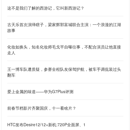
这不是我们了解的西游记，它叫新西游记？
古天乐首次演绎瞎子，梁家辉郭富城联合主演：一个浪漫的江湖
故事
化妆如换头，知名化妆师毛戈平自曝往事，不配合演员让他直接
走人
王一博车队遭质疑，参赛全程队友保驾护航，被车手调侃装过头
翻车
爱上金属的味道——华为G7Plus评测
前春节档影片齐聚国庆，十一看啥片？
HTC发布Desire12/12+新机:720P全面屏、1