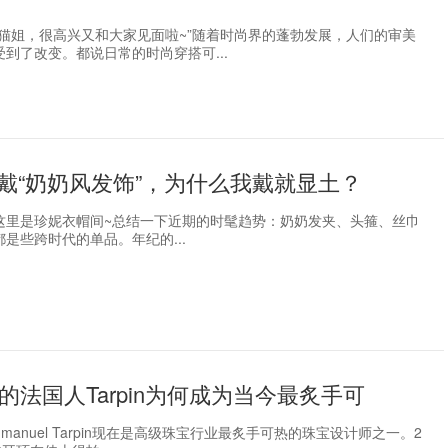
是猫姐，很高兴又和大家见面啦~”随着时尚界的蓬勃发展，人们的审美
到了改变。都说日常的时尚穿搭可...
戴“奶奶风发饰”，为什么我戴就显土？
好~ 这里是珍妮衣帽间~总结一下近期的时髦趋势：奶奶发夹、头箍、丝巾
是些跨时代的单品。年纪的...
的法国人Tarpin为何成为当今最炙手可
manuel Tarpin现在是高级珠宝行业最炙手可热的珠宝设计师之一。2