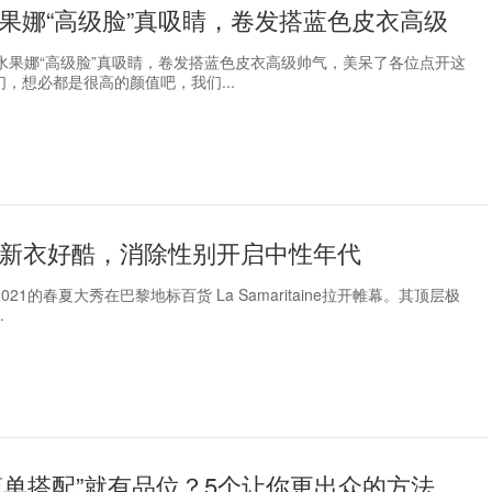
水果娜“高级脸”真吸睛，卷发搭蓝色皮衣高级
的水果娜“高级脸”真吸睛，卷发搭蓝色皮衣高级帅气，美呆了各位点开这
，想必都是很高的颜值吧，我们...
的新衣好酷，消除性别开启中性年代
tton 2021的春夏大秀在巴黎地标百货 La Samaritaine拉开帷幕。其顶层极
.
简单搭配”就有品位？5个让你更出众的方法，