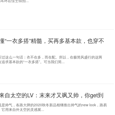
耳环在佳士得拍...
懂“一衣多搭”精髓，买再多基本款，也穿不
听过这么一句话：衣不在多，而在配。所以，在极简风盛行的这两
追求基本款的“一衣多搭”。可当我们简...
来自太空的LV：末来才又飒又帅，你get到
是帅气，各路大牌的2020秋冬新品相继推出帅气的new look，路易
它用来自外太空的灵感展...