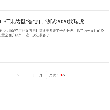
.6T果然挺“香”的，测试2020款瑞虎
推出至今，瑞虎7历经近四年时间终于迎来了全面升级。除了内外设计的焕
置全面升级外，这一次还装备了...
1
2
下一页
页次：
1
/2