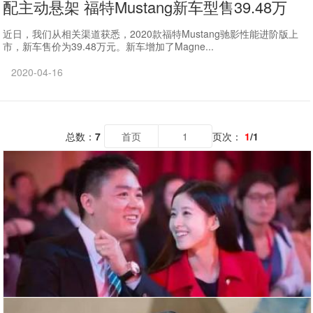
配主动悬架 福特Mustang新车型售39.48万
近日，我们从相关渠道获悉，2020款福特Mustang驰影性能进阶版上
市，新车售价为39.48万元。新车增加了Magne...
2020-04-16
总数：
7
首页
1
页次：
1
/1