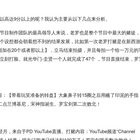
以高达9分以上的呢？我认为主要从以下几点来分析。
节目制作团队的最高领导人来说，老罗也是整个节目中最大的赌徒
个设想都会朝着想不到的结果发展，比如第一次老罗打赌是在新西
相加在20个或者那以上】，立马结束拍摄，并且每拍一个给一万元的
刻打脸。就光华门-圭贤一个人就完成了47个 ，节目直接结束，罗
容：【带着玩笑准备的转盘】大象鼻子转15圈之后用蘸了印泥的手指
，二点兰博基尼，宋神指诞生。罗宝剑第二次败北！
于PD YouTube直播。打赌内容：YouTube频道“Channel
上月球！结果：现在订阅者已经达到100万了！罗宝剑第无数次败北！