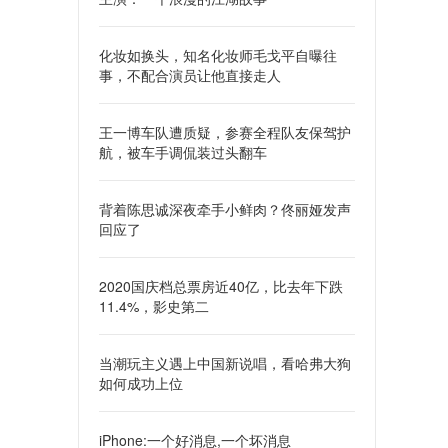
化妆如换头，知名化妆师毛戈平自曝往
事，不配合演员让他直接走人
王一博车队遭质疑，参赛全程队友保驾护
航，被车手调侃装过头翻车
背着陈思诚深夜牵手小鲜肉？佟丽娅发声
回应了
2020国庆档总票房近40亿，比去年下跌
11.4%，影史第二
当潮玩主义遇上中国新说唱，看哈弗大狗
如何成功上位
iPhone:一个好消息,一个坏消息