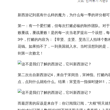
新西游记到底有什么样的魔力，为什么每一季的评分都可
第一：有一个爱打赌，但每次打赌必输的制作团队。对于
败屡战，屡战屡败！是的每一次当老罗提出一个设想，每
3中，打赌的内容为：【宰贤、圭贤、旻浩三人拍球个数
花钱。如果拍不了，一到美国就入水。当时没想到的是，立
剑第一次败北！
第二次出自新西游记4，来自于宋闵浩，宋神指。打赌内
点，点到什么就给什么。结果：宋旻浩一指保时捷911
而最厉害的应该是来自于：你订阅我订阅，“大根”明天就登月，来自
NaNaNa”订阅人数超过100万就送殷志源！李寿根！