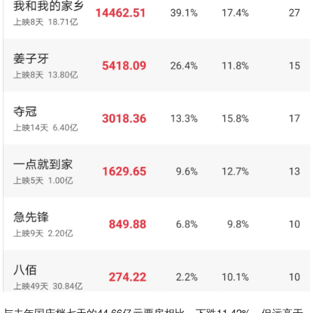
与去年国庆档七天的44.66亿元票房相比，下跌11.42%。但远高于