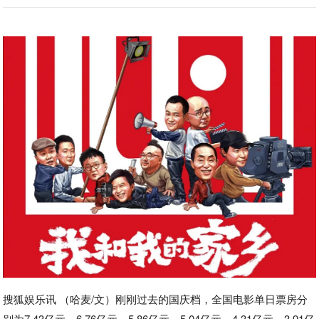
搜狐娱乐讯 （哈麦/文）刚刚过去的国庆档，全国电影单日票房分
别为7.43亿元、6.76亿元、5.86亿元、5.04亿元、4.31亿元、3.91亿