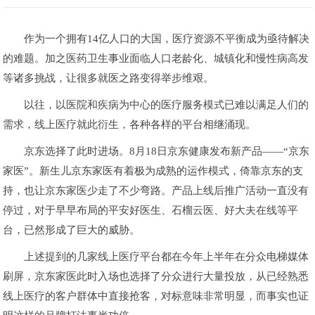
作为一个拥有14亿人口的大国，医疗资源不平衡成为亟待解决
的难题。加之医药卫生事业面临人口老龄化、城镇化和慢性病高发
等诸多挑战，让很多就医之路变得举步维艰。
以往，以医院和疾病为中心的医疗服务模式已难以满足人们的
需求，线上医疗就此衍生，各种各样的平台相继涌现。
京东选择了此时进场。8月18日京东健康发布新产品——“京东
家医”。新生儿京东家医有着极为成熟的运作模式，倚靠京东的支
持，也让京东家医少走了不少弯路。产品上线后推广活动一直没有
停过，对于早早布局的平安好医生、石榴云医、好大夫在线等平
台，已然形成了巨大的威胁。
上述提到的几家线上医疗平台都在今年上半年在分众电梯媒体
刷屏，京东家医此时入场也选择了分众进行大量投放，从已经熟悉
线上医疗的客户群体中直接抢客，对标意味非常明显，而事实也证