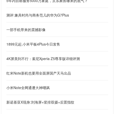
5年内目标服务5000万家庭，京东家医哪来的底气？
测评:兼具时尚与商务范儿的华为G7Plus
一部手机带来的震撼影像
1899元起,小米平板4Plus今日发售
4K屏美到不行：索尼Xperia Z5尊享版详细评测
红米Note新机也要用全面屏国产天马出品
小米Note全网通遭大神嘲讽
新诺基亚X现身:刘海屏+竖排双摄+后置指纹