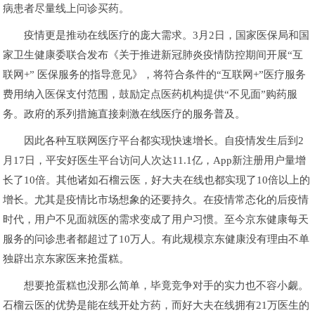
病患者尽量线上问诊买药。
疫情更是推动在线医疗的庞大需求。3月2日，国家医保局和国
家卫生健康委联合发布《关于推进新冠肺炎疫情防控期间开展“互
联网+” 医保服务的指导意见》，将符合条件的“互联网+”医疗服务
费用纳入医保支付范围，鼓励定点医药机构提供“不见面”购药服
务。政府的系列措施直接刺激在线医疗的服务普及。
因此各种互联网医疗平台都实现快速增长。自疫情发生后到2
月17日，平安好医生平台访问人次达11.1亿，App新注册用户量增
长了10倍。其他诸如石榴云医，好大夫在线也都实现了10倍以上的
增长。尤其是疫情比市场想象的还要持久。在疫情常态化的后疫情
时代，用户不见面就医的需求变成了用户习惯。至今京东健康每天
服务的问诊患者都超过了10万人。有此规模京东健康没有理由不单
独辟出京东家医来抢蛋糕。
想要抢蛋糕也没那么简单，毕竟竞争对手的实力也不容小觑。
石榴云医的优势是能在线开处方药，而好大夫在线拥有21万医生的