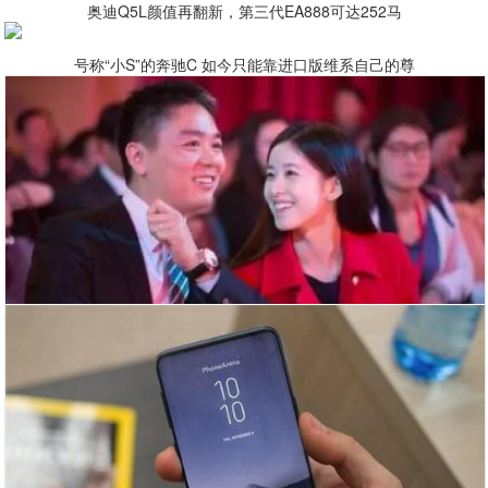
奥迪Q5L颜值再翻新，第三代EA888可达252马
号称“小S”的奔驰C 如今只能靠进口版维系自己的尊