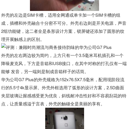
外壳的左边是SIM卡槽，适用全网通或单卡加一个SIM卡槽的组
成，插槽和外壳融合十分密不可分。外壳右边则是开关电源，声音
2组功能键，这二者全是条形设计方案，锁屏键还添加了圆形的纹
理开展触感上的区别。
外壳的左右两边较为简约，上方只有一个3.5毫米耳机插孔和一个
降噪麦克风，下方是音箱和USB接口，在其中对称的打孔仅有一端
能够 发音，另一端则是制成音箱样子的话筒。
华为公司G7 Plus的外壳规格为152x76.5X7.5毫米，配用现阶段流
行的5.5寸4k显示屏。外壳外框选用了弧形的设计方案，2.5D曲面
夹层玻璃让握感感受更为优良，斜线耐冲击性好和不容易刮花的特
点，让质量感溢于言表，外壳的触碰全是美丽的享有。