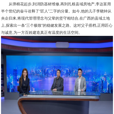
从弹棉花起步,到消防器材维修,再到扎根县域房地产,李达富用
半个世纪的奋斗诠释了“匠人”二字的分量。如今,他的儿子李晓钟从
央企归来,将现代管理理念与父辈的坚守相结合,在广西的县域土地
上,探索出一条“三个极致”的稳健发展之路。这对父子搭档,正用匠心
与诚意,为一方百姓建造真正有温度的生活空间。