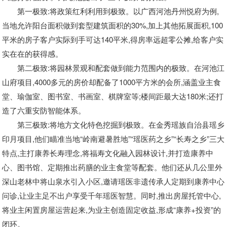
第一极致:将政策红利利用到极致。以广西河池丹州悦府为例,
当地允许阳台面积做到套型建筑面积的30%,加上其他拓展面积,100
平米的房子客户实际到手可达140平米,得房率远超零公摊,给客户实
实在在的获得感。
第二极致:将园林景观和配套做到能力范围内的极致。在河池江
山府项目,4000多元的房价却配备了1000平方米的会所,涵盖业主食
堂、瑜伽室、图书室、书画室、棋牌室等;楼间距最大达180米;还打
造了六重安防智能体系。
第三极致:将地方文化特色挖掘到极致。在金秀瑶族自治县瑶乡
印月项目,他们瞄准当地“岭南避暑胜地”“瑶医药之乡”“长寿之乡”三大
特点,主打康养长寿理念,将福寿文化融入园林设计,并打造康养中
心、图书馆、定期推出药膳的业主食堂等配套。他们还从几公里外
深山老林中将山泉水引入小区,邀请瑶医非遗传承人定期到康养中心
问诊,让业主足不出户享受千年瑶医智慧。同时,推出房屋托管中心,
将业主闲置房屋运营起来,为业主创造固定收益,形成“康养+投资”的
闭环。