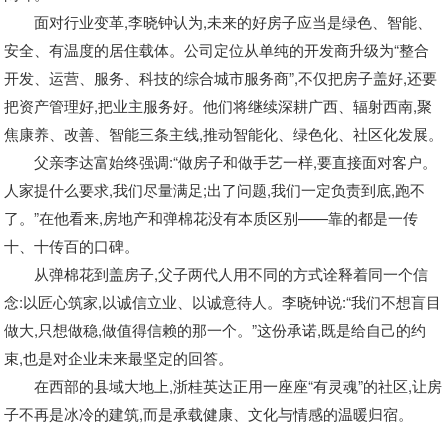
面对行业变革,李晓钟认为,未来的好房子应当是绿色、智能、
安全、有温度的居住载体。公司定位从单纯的开发商升级为“整合
开发、运营、服务、科技的综合城市服务商”,不仅把房子盖好,还要
把资产管理好,把业主服务好。他们将继续深耕广西、辐射西南,聚
焦康养、改善、智能三条主线,推动智能化、绿色化、社区化发展。
父亲李达富始终强调:“做房子和做手艺一样,要直接面对客户。
人家提什么要求,我们尽量满足;出了问题,我们一定负责到底,跑不
了。”在他看来,房地产和弹棉花没有本质区别——靠的都是一传
十、十传百的口碑。
从弹棉花到盖房子,父子两代人用不同的方式诠释着同一个信
念:以匠心筑家,以诚信立业、以诚意待人。李晓钟说:“我们不想盲目
做大,只想做稳,做值得信赖的那一个。”这份承诺,既是给自己的约
束,也是对企业未来最坚定的回答。
在西部的县域大地上,浙桂英达正用一座座“有灵魂”的社区,让房
子不再是冰冷的建筑,而是承载健康、文化与情感的温暖归宿。