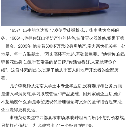
1957年出生的李达富,17岁便学徒弹棉花,走街串巷为乡邻服
务。1986年,他抓住江山消防产业的特色,转做灭火器维修,积累下第
一桶金。2003年,他带着500多万元投身房地产,亲力亲为把关每一处
地基、每一方混凝土。“万丈高楼平地起,基础最重要。”他笑称,自己
弹棉花出身,知道手艺活靠的是口碑,“你活做得好,人家就帮你介
绍”。这份朴素的匠心,贯穿了他从手艺人到地产开发者的全部历
程。
儿子李晓钟从湖南大学土木专业毕业后,没有选择考公务员,而
是进入华润历练,学习系统管理和产品思维。回到家族企业后,他并
不想颠覆什么,而是希望把现代管理理念与父亲的坚守结合起来,让
企业走得更稳更远。
浙桂英达聚焦中西部县域市场,李晓钟坦言,“我们不想打价格战,
只想打价值战”。为此,他提出了“三个极致”的打法。