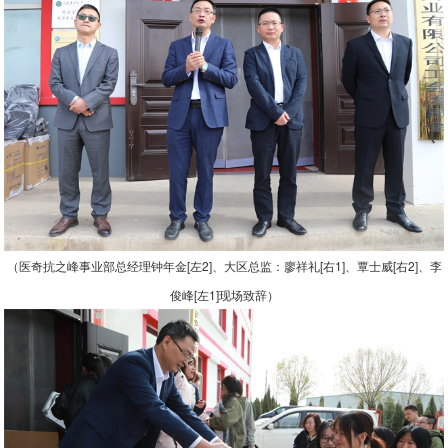
（医奇抗之峰事业部总经理钟年金
[左2]、大区总监：廖祥礼[右1]、覃士威[右2]、李
俊峰[左1]现场致辞）