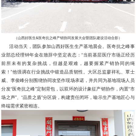
（山西好医生&医奇抗之峰产销协同发展大会暨团队建设活动合影）
活动当天，团队参加山西好医生生产基地晨会。医奇抗之峰事
业部总经理钟年金在致辞中坚定表态：“当前基层医疗市场正经历
前所未有的复杂挑战，但越是艰难，越要握紧产销协同的绳
索！”他强调在行业挑战中锻造品质韧性。大区总监廖祥礼、覃士
威、李俊峰分别围绕协同攻坚作现场承诺，并共同为基地现场人员
分发“医奇抗之峰”定制背包，以双环的设计象征产销协作，内置“市
场之声”、“品质之盾”分区袋，构建责任闭环，喻示生产基地匠心与
终端需求紧密相连。