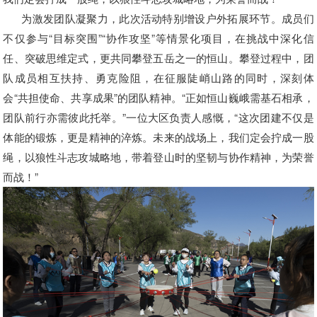
为激发团队凝聚力，此次活动特别增设户外拓展环节。成员们
不仅参与“目标突围”“协作攻坚”等情景化项目，在挑战中深化信
任、突破思维定式，更共同攀登五岳之一的恒山。攀登过程中，团
队成员相互扶持、勇克险阻，在征服陡峭山路的同时，深刻体
会“共担使命、共享成果”的团队精神。“正如恒山巍峨需基石相承，
团队前行亦需彼此托举。”一位大区负责人感慨，“这次团建不仅是
体能的锻炼，更是精神的淬炼。未来的战场上，我们定会拧成一股
绳，以狼性斗志攻城略地，带着登山时的坚韧与协作精神，为荣誉
而战！”