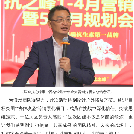
（医奇抗之峰事业部总经理钟年金为营销分析会总结点评）
为激发团队凝聚力，此次活动特别设计户外拓展环节。通过“目
标突围”“协作攻坚”等情景化项目，成员在挑战中深化信任、突破思
维定式。一位大区负责人感慨：“这次团建不仅是体能的锻炼，更
让我们感受到'共担使命、共享成果'的团队精神。未来的战场上，
我们定会拧成一股绳，以狼性斗志攻城略地，为荣誉而战！”