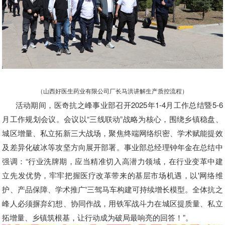
（山西好医生药业有限公司厂长马洪讲解生产质控流程）
活动期间，医奇抗之峰事业部召开2025年1-4月工作总结暨5-6
月工作规划会议。会议以“三线联动”战略为核心，围绕乡镇稳盘、
城区增量、私立拓新三大战场，聚焦终端网络织密、学术赋能提效
及差异化破冰等攻坚方向展开部署。事业部总经理钟年金在总结中
强调：“行业洗牌期，应当精准切入高潜力领域，在行业变革中建
立先发优势，牢牢把握医疗改革带来的基层市场机遇，以'网络维
护、产品保障、学术推广'三驾马车构建可持续增长模型。全体抗之
峰人必须摒弃幻想、协同作战，用铁军战斗力在城区提质量、私立
拓增量、乡镇筑根基，让行动成为破局最响亮的回答！”。