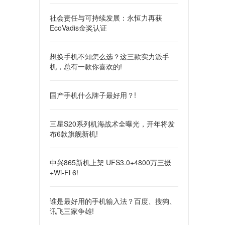
社会责任与可持续发展：永恒力再获
EcoVadis金奖认证
想换手机不知怎么选？这三款实力派手
机，总有一款你喜欢的!
国产手机什么牌子最好用？!
三星S20系列机海战术全曝光，开年将发
布6款旗舰新机!
中兴865新机上架 UFS3.0+4800万三摄
+Wi-Fi 6!
谁是最好用的手机输入法？百度、搜狗、
讯飞三家争雄!