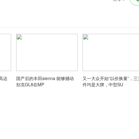
高达
国产后的丰田sienna 能够撼动
又一大众开始“以价换量”，三
别克GL8在MP
件均是大牌，中型SU