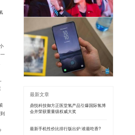
氢
小
为一
巨
，
依
最新文章
策
鼎悦科技御方正医堂氢产品引爆国际氢博
会并荣获重量级权威大奖
销到
最新手机性价比排行版出炉:谁最吃香?
专