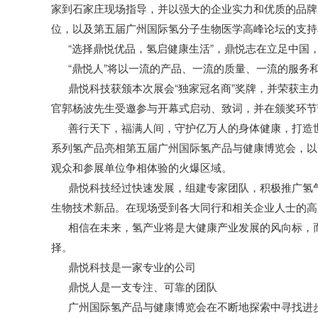
家到石家庄现场指导，并以强大的企业实力和优质的品牌形
位，以及第五届广州国际氢分子生物医学高峰论坛的支持
“选择鼎悦优品，氢启健康生活”，鼎悦志在立足中国，
“鼎悦人”将以一流的产品、一流的质量、一流的服务
鼎悦科技获颁本次展会“独家冠名商”奖牌，并荣获主办方
官郭杨波先生受邀参与开幕式启动、致词，并在颁奖环
善行天下，福满人间，守护亿万人的身体健康，打造世
系列氢产品亮相第五届广州国际氢产品与健康博览会，以
观众和参展单位争相体验的火爆区域。
鼎悦科技经过快速发展，组建专家团队，积极推广氢气
生物技术新品。在现场受到各大同行和相关企业人士的高
相信在未来，氢产业将是大健康产业发展的风向标，而
择。
鼎悦科技是一家专业的公司
鼎悦人是一支专注、可靠的团队
广州国际氢产品与健康博览会在不断地探索中寻找进步