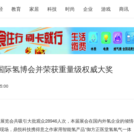
经
教育
家居
科技
时尚
企业
游戏
商讯
国际氢博会并荣获重量级权威大奖
5:00
康展览会共吸引大批观众28946人次，本届展会在国内外氢企业的倾情
现场，鼎悦科技携得意之作家用智能氢产品“御方正医堂氢氧气一体