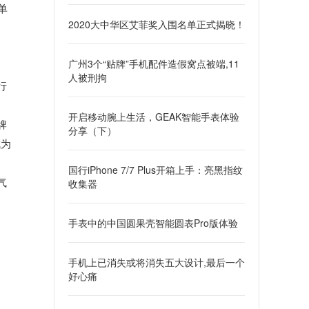
单
2020大中华区艾菲奖入围名单正式揭晓！
广州3个“贴牌”手机配件造假窝点被端,11
人被刑拘
行
开启移动腕上生活，GEAK智能手表体验
牌
分享（下）
成为
国行iPhone 7/7 Plus开箱上手：亮黑指纹
气
收集器
手表中的中国圆果壳智能圆表Pro版体验
手机上已消失或将消失五大设计,最后一个
好心痛