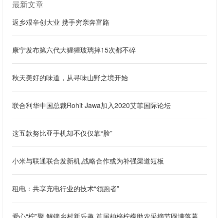
最新文章
返乡艰辛创大业 携手穷亲奔富路
康宁发布第六代大猩猩玻璃摔15次都不碎
秋天美好的味道，从寻味山野之境开始
联合利华中国总裁Rohit Jawa加入2020艾菲国际论坛
这五款努比亚手机却不仅仅靠“脸”
小米与联通联合发新机,战略合作或为补强渠道短板
租电：共享充电行业的技术“领跑者”
爱心“柠”聚 解锁乡村新乐趣 首届柏梓柠檬助农采摘节圆满落幕