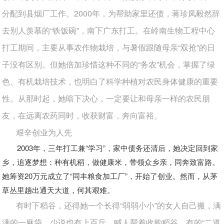
分配到县烟厂工作。2000年，为帮助家里还债，蒋珍凤毅然辞
去别人羡慕的“铁饭碗”，南下广东打工。在岭南生物工程中心
打工期间，主要从事农作物栽培，与暑假跟随母亲“双抢”的日
子没有区别。但她倍加珍惜这种不同的“务农”机会，掌握了绿
色、有机栽培技术，也明白了科学种植对农民身体健康的重要
性。从那时起，她暗下决心，一定要让和母亲一样的农民朋
友，在远离农药同时，收获财富，奔向富裕。
艰辛创业为人先
2003年，三年打工兼“学习”，家中债务还清后，她决定回到家
乡，追逐梦想：种有机稻，做健康米，带领众乡亲，同奔致富路。
她筹资20万元成立了“同丰粮食加工厂”，开始了创业。然而，从茅
草丛里趟出通天大道，何其艰难。
有时下稻谷，还得她一个长得“弱弱小小”的女人自己搬，满
满的一麻袋，少说也有上百斤。喊人帮着收购稻谷，有的“二道