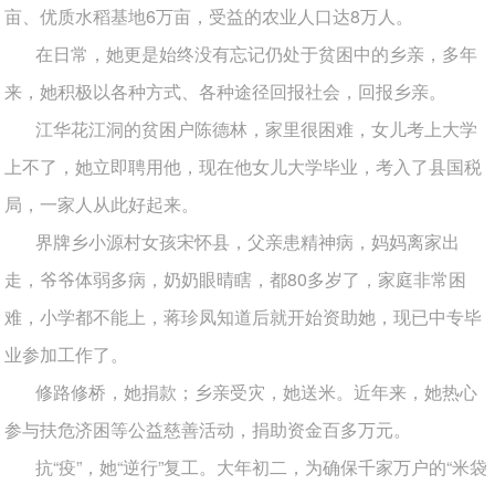
亩、优质水稻基地6万亩，受益的农业人口达8万人。
在日常，她更是始终没有忘记仍处于贫困中的乡亲，多年
来，她积极以各种方式、各种途径回报社会，回报乡亲。
江华花江洞的贫困户陈德林，家里很困难，女儿考上大学
上不了，她立即聘用他，现在他女儿大学毕业，考入了县国税
局，一家人从此好起来。
界牌乡小源村女孩宋怀县，父亲患精神病，妈妈离家出
走，爷爷体弱多病，奶奶眼晴瞎，都80多岁了，家庭非常困
难，小学都不能上，蒋珍凤知道后就开始资助她，现已中专毕
业参加工作了。
修路修桥，她捐款；乡亲受灾，她送米。近年来，她热心
参与扶危济困等公益慈善活动，捐助资金百多万元。
抗“疫”，她“逆行”复工。大年初二，为确保千家万户的“米袋