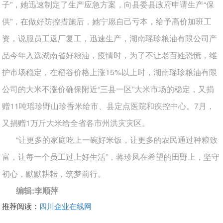
子”，她迅速制定了生产应急方案，向县委县政府申请生产“保
供”，在做好防控措施后，她宁愿自己亏本，给予高价加班工
资，说服员工返厂复工，迅速生产，
湖南瑶珍粮油有限公司
产
品今年入选湖南省好粮油，疫情时，为了不让老百姓恐慌，维
护市场稳定，在稻谷价格上涨15%以上时，
湖南瑶珍粮油有限
公司
的大米不涨价确保附近“三县一区”大米市场的稳定，又捐
赠11吨瑶珍野山珍香米给市、县定点医院和疾控中心。7月，
又捐赠1万斤大米给全省各市州洪灾灾区。
“让更多的家庭吃上一碗好米饭，让更多的农民通过种粮致
富，让每一个员工过上好生活”，蒋珍凤在希望的田野上，坚守
初心，默默耕耘，筑梦前行。
编辑:李顺萍
推荐阅读：
四川企业在线网