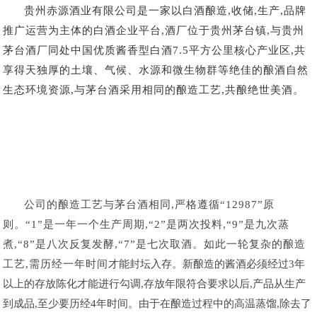
贵州赤源酒业
有限公司
是一家以白酒酿造,收储,生产,品牌
推广运营为主体的白酒企业平台,酒厂
位于贵州茅台镇,与贵州
茅台酒厂同处中国优质酱香型白酒
7.5平方公里核心产业区,共
享得天独厚的土壤、气候、水源和微生物群等绝佳的酿酒自然
生态环境资源,与茅台酒采用相同的酿造工艺,共酿绝世美酒。
公司的酿造工艺与茅台酒相同,严格遵循
“12987”原
则。“1”是一年一个生产周期,“2”是两次投料,“9”是九次蒸
煮,“8”是八次反复发酵,“7”是七次取酒。如此一轮复杂的酿造
工艺,需历经一年时间
才能封坛入存。新酿造的酱酒必须经过3年
以上的存放陈化才能进行勾调,存放年限符合要求以后,产品从生产
到成品,至少要历经4年时间。由于在酿造过程中的高温蒸馏,除去了