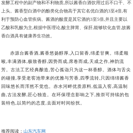
发酵工程中的副产物和不利物质,所以酱香白酒饮用过后不口干、不
上头。酱香型白酒中的酚类化合物高于其它名优白酒的3至4倍,有
利于预防心血管疾病。酱酒的酸度是其它酒的3至5倍,并且主要以
乙酸和乳酸为主,根据中医理论,酸主脾胃、保肝,能够软化血管,故酱
香白酒具有健康养生功效。
赤源台酱香酒,
酱香悠扬醇厚,入口留香,绵柔甘爽。绵柔顺
喉,丰满酒体,极致香醇
,
因势而成,席卷而成,天成之作,神韵流
芳。古法工艺经典酿造,苦心孤诣只为这一杯香醇。酒体与舌尖
的碰撞,享受老窖池带来的优雅与芳香
,
四季流转,只因绵绵酱香
回味悠长而浑然不觉也。赤水河畔优质原料,低温入窖,高温制
曲,古法发酵,匠心独造。在环保理念影响之下,推崇可持续的包
装特色,以简约的态度,去面对时间纷扰。
推荐阅读：
山东汽车网