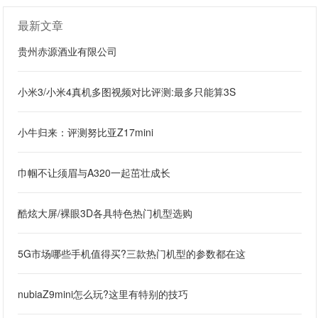
最新文章
贵州赤源酒业有限公司
小米3/小米4真机多图视频对比评测:最多只能算3S
小牛归来：评测努比亚Z17mini
巾帼不让须眉与A320一起茁壮成长
酷炫大屏/裸眼3D各具特色热门机型选购
5G市场哪些手机值得买?三款热门机型的参数都在这
nubiaZ9mini怎么玩?这里有特别的技巧