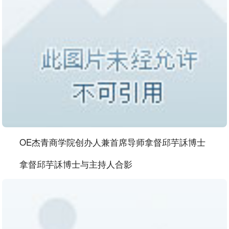
OE杰青商学院创办人兼首席导师拿督邱芋訸博士
拿督邱芋訸博士与主持人合影