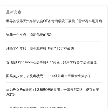
最新文章
世界首场露天汽车演说会OE杰青商学院三赢模式雪邦赛车场开启
给我一个支点，撬动你要的ROI
只晒了个笑脸，蒙牛就在微博捐了10万杯酸奶
管他是LightRoom还是手机APP调色，好用学得会才是硬道理
国风美少女，省统考状元！2020级艺考生宝藏女生太多了
华为P40 Pro拆解：LG和BOE屏混用，全套索尼CIS，仍存在美
系芯片
三星手机屏幕发展史：看得见的旗舰匠心