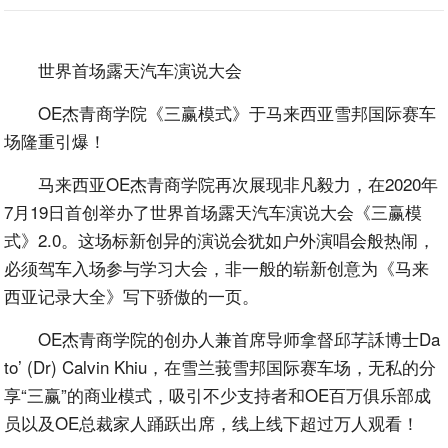
世界首场露天汽车演说大会
OE杰青商学院《三赢模式》于马来西亚雪邦国际赛车
场隆重引爆！
马来西亚OE杰青商学院再次展现非凡毅力，在2020年
7月19日首创举办了世界首场露天汽车演说大会《三赢模
式》2.0。这场标新创异的演说会犹如户外演唱会般热闹，
必须驾车入场参与学习大会，非一般的崭新创意为《马来
西亚记录大全》写下骄傲的一页。
OE杰青商学院的创办人兼首席导师拿督邱芓訸博士Da
to’ (Dr) Calvin Khiu，在雪兰莪雪邦国际赛车场，无私的分
享“三赢”的商业模式，吸引不少支持者和OE百万俱乐部成
员以及OE总裁家人踊跃出席，线上线下超过万人观看！