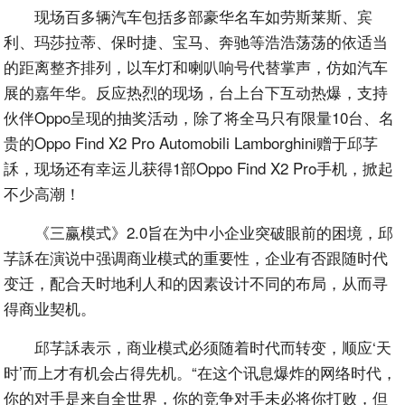
现场百多辆汽车包括多部豪华名车如劳斯莱斯、宾
利、玛莎拉蒂、保时捷、宝马、奔驰等浩浩荡荡的依适当
的距离整齐排列，以车灯和喇叭响号代替掌声，仿如汽车
展的嘉年华。反应热烈的现场，台上台下互动热爆，支持
伙伴Oppo呈现的抽奖活动，除了将全马只有限量10台、名
贵的Oppo Find X2 Pro Automobili Lamborghini赠于邱芓
訸，现场还有幸运儿获得1部Oppo Find X2 Pro手机，掀起
不少高潮！
《三赢模式》2.0旨在为中小企业突破眼前的困境，邱
芓訸在演说中强调商业模式的重要性，企业有否跟随时代
变迁，配合天时地利人和的因素设计不同的布局，从而寻
得商业契机。
邱芓訸表示，商业模式必须随着时代而转变，顺应‘天
时’而上才有机会占得先机。“在这个讯息爆炸的网络时代，
你的对手是来自全世界，你的竞争对手未必将你打败，但