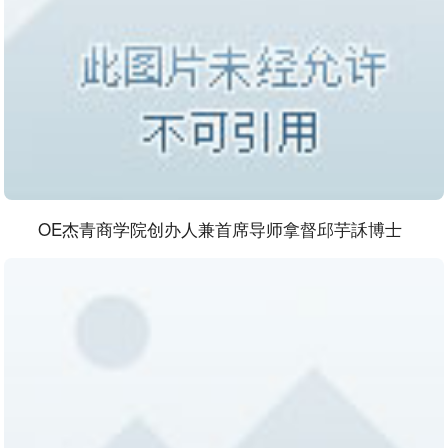
OE杰青商学院创办人兼首席导师拿督邱芋訸博士