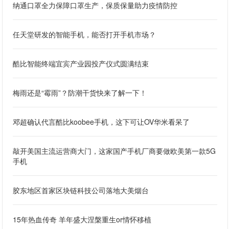
纳通口罩全力保障口罩生产，保质保量助力疫情防控
任天堂研发的智能手机，能否打开手机市场？
酷比智能终端宜宾产业园投产仪式圆满结束
梅雨还是“霉雨”？防潮干货快来了解一下！
邓超确认代言酷比koobee手机，这下可让OV华米看呆了
敲开美国主流运营商大门，这家国产手机厂商要做欧美第一款5G
手机
胶东地区首家区块链科技公司落地大美烟台
15年热血传奇 羊年盛大涅槃重生or情怀移植