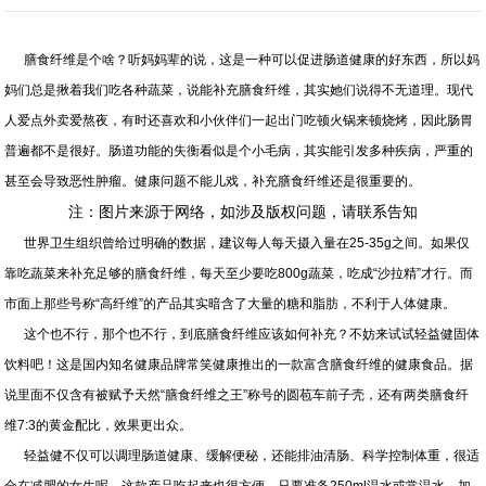
膳食纤维是个啥？听妈妈辈的说，这是一种可以促进肠道健康的好东西，所以妈
妈们总是揪着我们吃各种蔬菜，说能补充膳食纤维，其实她们说得不无道理。现代
人爱点外卖爱熬夜，有时还喜欢和小伙伴们一起出门吃顿火锅来顿烧烤，因此肠胃
普遍都不是很好。肠道功能的失衡看似是个小毛病，其实能引发多种疾病，严重的
甚至会导致恶性肿瘤。健康问题不能儿戏，补充膳食纤维还是很重要的。
注：图片来源于网络，如涉及版权问题，请联系告知
世界卫生组织曾给过明确的数据，建议每人每天摄入量在25-35g之间。如果仅
靠吃蔬菜来补充足够的膳食纤维，每天至少要吃800g蔬菜，吃成“沙拉精”才行。而
市面上那些号称“高纤维”的产品其实暗含了大量的糖和脂肪，不利于人体健康。
这个也不行，那个也不行，到底膳食纤维应该如何补充？不妨来试试轻益健固体
饮料吧！这是国内知名健康品牌常笑健康推出的一款富含膳食纤维的健康食品。据
说里面不仅含有被赋予天然“膳食纤维之王”称号的圆苞车前子壳，还有两类膳食纤
维7:3的黄金配比，效果更出众。
轻益健不仅可以调理肠道健康、缓解便秘，还能排油清肠、科学控制体重，很适