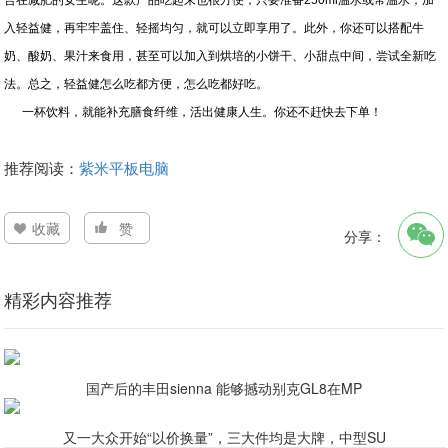
合在减肥的女生呢。这款产品吃起来也很方便，只要准备250ml温水或常温水，加
入轻益健，再牢牢盖住、轻摇均匀，就可以立即享用了。此外，你还可以搭配牛
奶、酸奶、果汁来食用，甚至可以加入到烘培的小饼干、小甜点中间，尝试全新吃
法。总之，轻益健怎么吃都方便，怎么吃都好吃。
一杯饮料，就能补充膳食纤维，活出健康人生。你还不赶快去下单！
推荐阅读：
紫米平板电脑
收藏
赞
分享：
精彩内容推荐
国产后的丰田sienna 能够撼动别克GL8在MP
又一大众开始“以价换量”，三大件均是大牌，中型SU