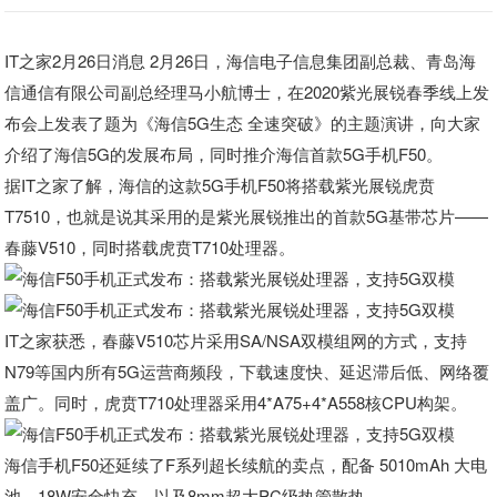
IT之家2月26日消息 2月26日，海信电子信息集团副总裁、青岛海
信通信有限公司副总经理马小航博士，在2020紫光展锐春季线上发
布会上发表了题为《海信5G生态 全速突破》的主题演讲，向大家
介绍了海信5G的发展布局，同时推介海信首款5G手机F50。
据IT之家了解，
海信的这款5G手机F50将搭载紫光展锐虎贲
T7510
，也就是说其采用的是紫光展锐推出的首款5G基带芯片——
春藤V510，同时搭载虎贲T710处理器。
IT之家获悉，
春藤V510芯片采用SA/NSA双模组网的方式
，支持
N79等国内所有5G运营商频段，下载速度快、延迟滞后低、网络覆
盖广。同时，虎贲T710处理器采用4*A75+4*A558核CPU构架。
海信手机F50还延续了F系列超长续航的卖点，
配备 5010mAh 大电
池、18W安全快充
，以及8mm超大PC级热管散热。