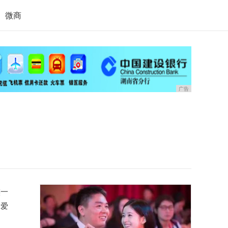
微商
广告
族一
自爱