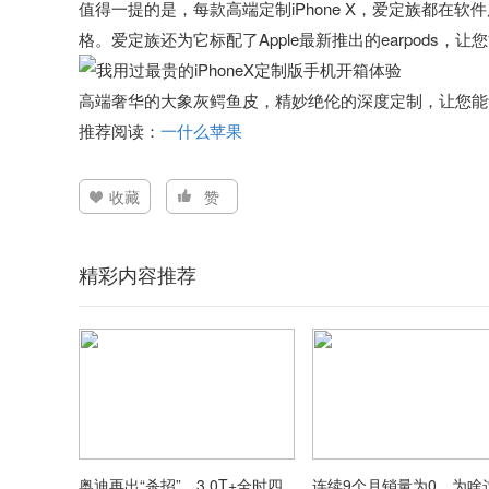
值得一提的是，每款高端定制iPhone X，爱定族都
格。爱定族还为它标配了Apple最新推出的earpods
高端奢华的大象灰鳄鱼皮，精妙绝伦的深度定制，让您能
推荐阅读：
一什么苹果
收藏
赞
精彩内容推荐
奥迪再出“杀招”，3.0T+全时四
连续9个月销量为0，为啥