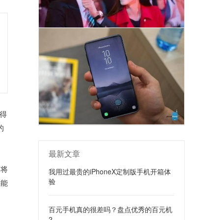
值得
的
最新文章
，将
我用过最贵的iPhoneX定制版手机开箱体
验
您能
百元手机真的很差吗？盘点优秀的百元机
2